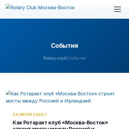
\n
\n
\n
События
Rotary-клуб
/
События
24 ИЮЛЯ 2026 Г.
Как Ротаракт клуб «Москва-Восток»
строит мосты между Россией и