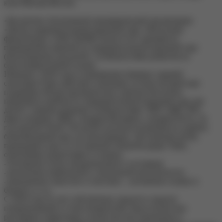
клуб Москва-Восток.
«Коллектив Автономной некоммерческой организации
«Центр оздоровительной верховой езды «Нескучная
физкультура» (АНО ЦОВЕ) более 8 лет занимается
проведением занятий по оздоровительной верховой езде
(иппотерапии) для детей с особенностями развития на
благотворительной основе.
Начиная с 2018 года в помещениях бывших гаражей
санатория Узкое действует конюшня, на базе которой при
поддержке Фонда президентских грантов бесплатно
проводятся занятия по оздоровительной верховой езде для
детей с самыми разными особенностями: ЗПР, СДВГ, РАС,
Даун-синдром, ДЦП, синдром Вильямса, синдром Ретта. За
год проекта более 150 детей получили возможность пройти
безвозмездный курс по иппотерапии. Достижения детей,
прошедших курс из 10 занятий в Конном дворе Узкое,
отмечаемые родителями в отзывах:
-Улучшение психо-эмоционального состояния;
-увеличение вербальной и тактильной контактности;
-уменьшение агрессии и спастики; - улучшение осанки и
баланса, и т.д.
С 2018 года за счет собственных средств и средств
пожертвований от благотворителей, была полностью
расчищена территория, полностью восстановлены и