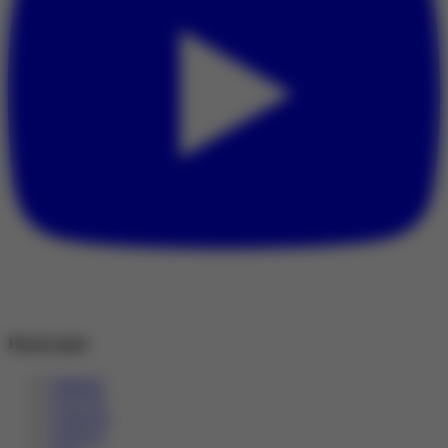
Навигация
Главная
О Клубе
События
Анонсы