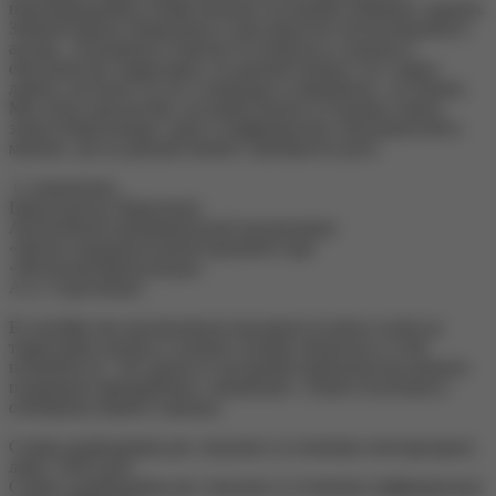
переоборудованы хозяйственные постройки (бывшие гаражи).
Зимний манеж оборудован в пространстве неотапливаемого
ангара. Освещение в манеже не менялось в процессе
обустройства территории, на данный момент это старые
лампы, им более 10 лет и проводка в аварийном состоянии.
Мы очень просим Вас посодействовать установке новых
энергосберегающих ламп и инфракрасных обогревателей в
манеже, где на данный момент занимаются дети.
С уважением,
Председатель Правления
Автономной некоммерческой организации
«Центр оздоровительной верховой езды
«Нескучная физкультура»
А.А. Строганова»
В сентябре мы организовали выездную встречу клуба на
территории центра и своими глазами убедились в этой
потребности. На одном из заседаний правления мы решили
поддержать фандрайзинг, связанный с темой отопления и
освещения зимнего манежа.
Сумма необходимая для покупки и установки светодиодных
ламп: 52053 руб.
Сумма, необходимая для покупки и установки инфракрасных