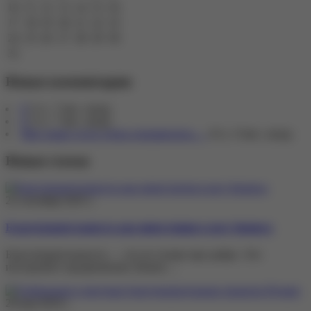
10
11
12
13
14
15
16
17
18
19
20
21
22
23
24
25
26
27
28
29
30
31
Новые комментарии
0
2 гг., 7 мес. назад
0
2 гг., 7 мес. назад
Мне наши гости очень понравились.…
8 гг., 9 мес. назад
Новые статьи
22 сентября 2025 г.
Благотворительность как инвестиция в рост бизнеса
Благотворительность — это не только про добро. Это
инструмент продвижения. Бизнес…
28 мая 2019 г.