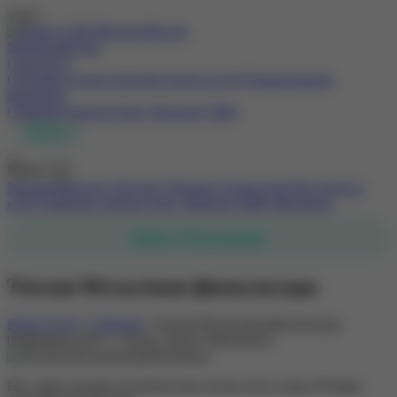
\n
\n
\n
Москва-Восток
О Клубе ▾
О Ротари
Устав клуба
Вступить в клуб
Пожертвовать
Контакты
События
Анонсы
Блог
Проекты
WiKi
Войти
Меню
✕
Москва-Восток
О Клубе
О Ротари
Устав клуба
Вступить в
клуб
События
Анонсы
Блог
Проекты
WiKi
Контакты
Войти / Регистрация
Теплая Нескучная физкультура
Rotary-клуб
/
События
/
Теплая Нескучная физкультура
06 февраля 2021 г.
Автор: Денис Михайлин
Вот такое письмо получили мы летом этого года в Ротари