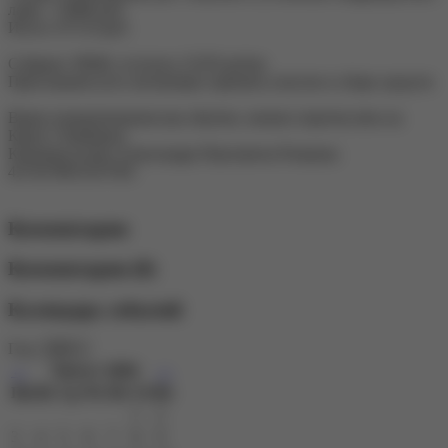
ламп : 15080 руб.
Итого: 67133 руб.
Собрано 39940, осталось 21193 рубля.
Приглашаем всех желающих принять участие в сборе средств
Ваши пожертвования как обычно, можно перечислять на
Карту Сбербанка
Казначея клуба Александра Павловича Рожкова
4274278031167565
Комментарии
Комментарии (0)
Календарь событий
Год:
←
Август 2026
→
Пн
Вт
Ср
Чт
Пт
Сб
Вс
1
2
3
4
5
6
7
8
9