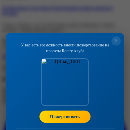
Глобальные и местные благотворительные проекты
Ротари
Самое главное, что член Ротари-клуба свободен в своем
выборе - какой именно проект…
×
У вас есть возможность внести пожертвование на
22 апреля 2019 г.
проекты Rotary-клуба
Архив фото событий клуба от Александра Рожкова
Привет Денис! Набросал несколько ссылок.
Rotary Club Москва-Восток
Мы — люди действия. Более 1.2 миллиона членов по всему
миру работают вместе, чтобы решать проблемы и менять
жизнь к лучшему.
Пожертвовать